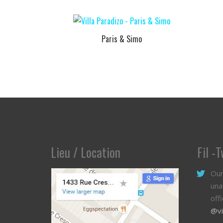
Paris & Simo
Lieu / Location
Fil -
Our
una
off
@vi