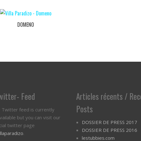
DOMENO
Twitter- Feed
Articles récents / Re
Posts
 Twitter feed is currently
vailable but you can visit our
DOSSIER DE PRESS 2017
icial twitter page
DOSSIER DE PRESS 2016
llaparadizo
.
lestubbies.com